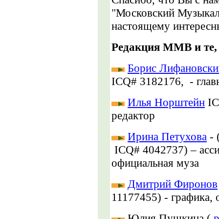
"Московский Музыкал
настоящему интересн
Редакция ММВ
и те
Борис Лифановски
ICQ# 3182176, - глав
Илья Норштейн
IC
редактор
Ирина Петухова
- 
ICQ# 4042737) – асси
официальная муза
Дмитрий Фиронов
11177455) -
графика,
Юлия Пушкина (
p