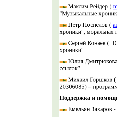
Максим Рейдер (
m
"Музыкальные хроник
Петр Поспелов (
a
хроники", моральная 
Сергей Конаев ( I
хроники"
Юлия Дмитрюкова
ссылок"
Михаил Горшков 
20306085) – програм
Поддержка и помощ
Емельян Захаров -