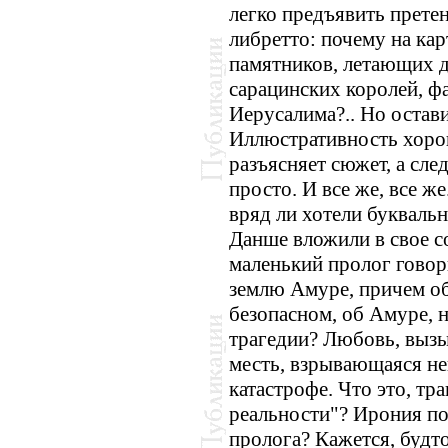
легко предъявить претен
либретто: почему на ка
памятников, летающих 
сарацинских королей, ф
Иерусалима?.. Но остав
Иллюстративность хоро
разъясняет сюжет, а след
просто. И все же, все ж
вряд ли хотели букваль
Данше вложили в свое с
маленький пролог говор
землю Амуре, причем о
безопасном, об Амуре, 
трагедии? Любовь, выз
месть, взрывающаяся не
катастрофе. Что это, тр
реальности"? Ирония п
пролога? Кажется, будто