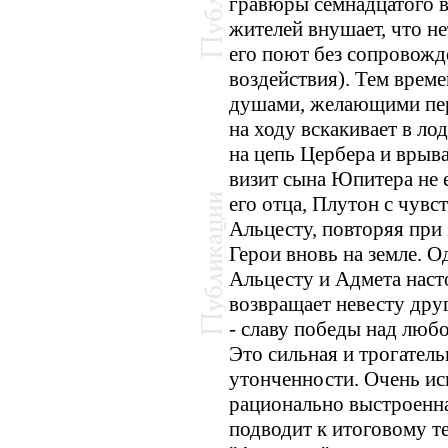
гравюры семнадцатого 
жителей внушает, что не
его поют без сопровожд
воздействия). Тем врем
душами, желающими пере
на ходу вскакивает в лод
на цепь Цербера и врыва
визит сына Юпитера не 
его отца, Плутон с чувс
Альцесту, повторяя при 
Герои вновь на земле. 
Альцесту и Адмета наст
возвращает невесту дру
- славу победы над люб
Это сильная и трогатель
утонченности. Очень ис
рационально выстроенна
подводит к итоговому т