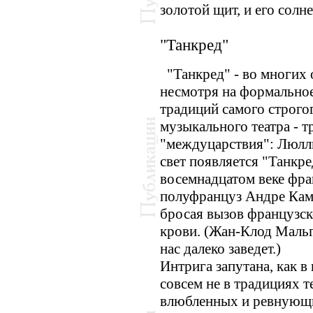
золотой щит, и его солне
"Танкред"
"Танкред" - во многих
несмотря на формальное
традиций самого строго
музыкального театра - т
"междуцарствия": Люлли
свет появляется "Танкре
восемнадцатом веке фра
полуфранцуз Андре Камп
бросая вызов французск
крови. (Жан-Клод Мальг
нас далеко заведет.)
Интрига запутана, как в
совсем не в традициях т
влюбленных и ревнующих