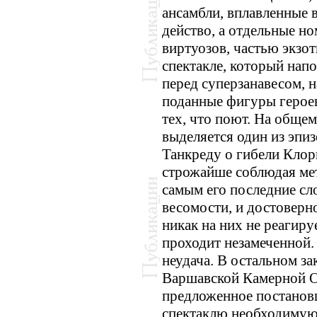
ансамбли, вплавленные 
действо, а отдельные н
виртуозов, частью экзот
спектакле, который нап
перед суперзанавесом, 
поданные фигуры героев 
тех, что поют. На обще
выделяется один из эпи
Танкреду о гибели Кло
строжайше соблюдая мет
самым его последние сл
весомости, и достоверно
никак на них не реагиру
проходит незамеченной.
неудача. В остальном з
Варшавской Камерной О
предложенное постанов
спектаклю необходимую