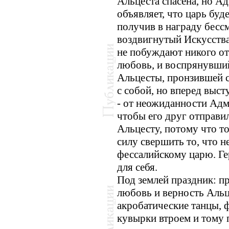
Альцеста спасена, но А
объявляет, что царь буде
получив в награду бесс
воздвигнутый Искусства
не побуждают никого от
любовь, и воспрянувший
Альцесты, пронзившей с
с собой, но вперед выст
- от неожиданности Адме
чтобы его друг отправи
Альцесту, потому что т
силу свершить то, что 
фессалийскому царю. Ге
для себя.
Под землей праздник: п
любовь и верность Аль
акробатические танцы, 
кувырки втроем и тому 