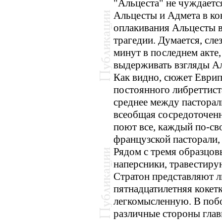
"Альцеста" не чуждаетс
Альцесты и Адмета в ко
оплакивания Альцесты в
трагедии. Думается, сле
минут в последнем акте,
выдерживать взгляды А
Как видно, сюжет Еврип
постоянного либреттист
среднее между пасторал
всеобщая сосредоточенн
поют все, каждый по-сво
французской пасторали,
Рядом с тремя образцо
наперсники, травестир
Стратон представляют 
пятнадцатилетняя кокет
легкомысленную. В поб
различные стороны глав