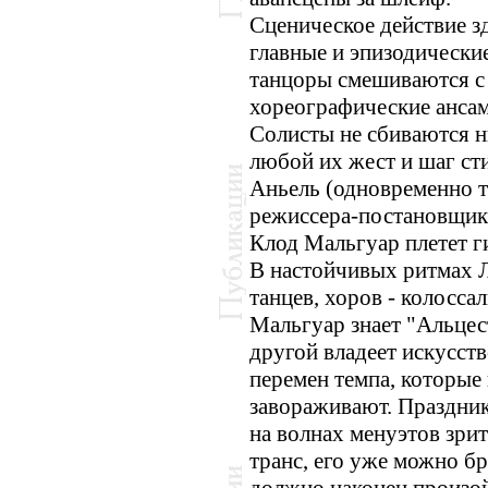
Сценическое действие з
главные и эпизодически
танцоры смешиваются с
хореографические ансам
Солисты не сбиваются ни
любой их жест и шаг сти
Аньель (одновременно т
режиссера-постановщика
Клод Мальгуар плетет г
В настойчивых ритмах Л
танцев, хоров - колосса
Мальгуар знает "Альцест
другой владеет искусст
перемен темпа, которые 
завораживают. Праздник
на волнах менуэтов зри
транс, его уже можно бр
должно наконец произо