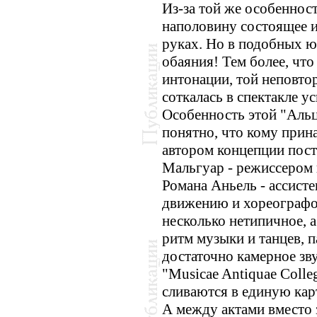
Из-за той же особеннос
наполовину состоящее и
руках. Но в подобных ю
обаяния! Тем более, чт
интонации, той неповто
соткалась в спектакле 
Особенность этой "Альце
понятно, что кому прин
автором концепции пос
Мальгуар - режиссером
Романа Аньель - ассист
движению и хореографо
несколько нетипичное, а
ритм музыки и танцев, п
достаточно камерное зв
"Musicae Antiquae Colle
сливаются в единую кар
А между актами вместо 