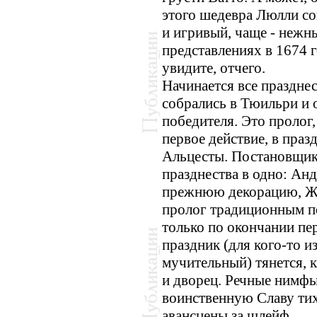
этого шедевра Люлли со
и игривый, чаще - нежн
представлениях в 1674 г
увидите, отчего.
Начинается все праздне
собрались в Тюильри и
победителя. Это пролог,
первое действие, в пра
Альцесты. Постановщик
празднества в одно: Ан
прежнюю декорацию, Жа
пролог традиционным п
только по окончании пер
праздник (для кого-то и
мучительный) тянется, 
и дворец. Речные нимфы
воинственную Славу тих
авансцены за шлейф.