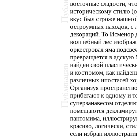
восточные сладости, чт
историческому стилю (о
вкус был строже нашего
остроумных находок, с
декораций. То Исменор 
волшебный лес изобража
оркестровая яма подсве
превращается в адскую 
найден свой пластическ
и костюмом, как найден
различных ипостасей хо
Организуя пространство
прибегают к одному и т
суперзанавесом отделяю
помещаются декламирую
пантомима, иллюстриру
красиво, логически, ст
если избран иллюстрати