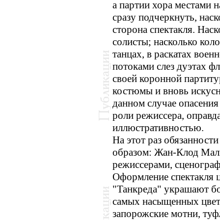
а партии хора местами н
сразу подчеркнуть, нас
сторона спектакля. Нас
солисты; насколько кол
танцах, в раскатах вое
потоками слез дуэтах фл
своей коронной партит
костюмы и вновь искус
данном случае опасения
роли режиссера, оправд
иллюстративностью.
На этот раз обязанност
образом: Жан-Клод Мал
режиссерами, сценограф
Оформление спектакля ц
"Танкреда" украшают б
самых насыщенных цвет
запорожские мотни, туф