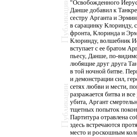
"Освобожденного Иерус
Данше добавил к Танкре
сестру Арганта и Эрми
в сарацинку Клоринду, с
фронта, Клоринда и Эрми
Клоринду, волшебник Ис
вступает с ее братом Ар
пьесу, Данше, по-видим
любящие друг друга Та
в той ночной битве. Пер
и демонстрации сил, ге
сетях любви и мести, по
разражается битва и все
убита, Аргант смертельн
тщетных попыток поконч
Партитура отравлена со
здесь встречаются прот
место и роскошным коло