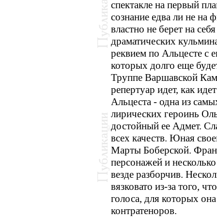
спектакле на первый пла
сознание едва ли не на
властно не берет на себ
драматических кульмина
реквием по Альцесте с 
которых долго еще буде
Труппе Варшавской Ка
репертуар идет, как иде
Альцеста - одна из сам
лирических героинь Ол
достойный ее Адмет. Сл
всех качеств. Юная свое
Марты Боберской. Фран
персонажей и несколько 
везде разборчив. Нескол
вязковато из-за того, ч
голоса, для которых она
контратеноров.