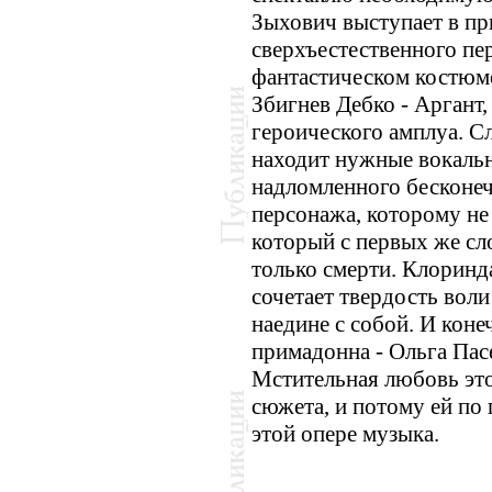
Зыхович выступает в пр
сверхъестественного пе
фантастическом костюме
Збигнев Дебко - Аргант,
героического амплуа. С
находит нужные вокальн
надломленного бесконе
персонажа, которому не
который с первых же сл
только смерти. Клоринд
сочетает твердость вол
наедине с собой. И коне
примадонна - Ольга Пас
Мстительная любовь это
сюжета, и потому ей по
этой опере музыка.