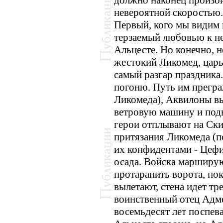
невероятной скоростью.
Первый, кого мы видим 
терзаемый любовью к не
Альцесте. Но конечно, н
жестокий Ликомед, царь
самый разгар праздника
погоню. Путь им прегра
Ликомеда), Аквилоны в
ветровую машину и под
герои отплывают на Ски
притязания Ликомеда (п
их конфидентами - Цефи
осада. Войска марширу
протаранить ворота, пок
вылетают, стена идет т
воинственный отец Адме
восемьдесят лет поспев