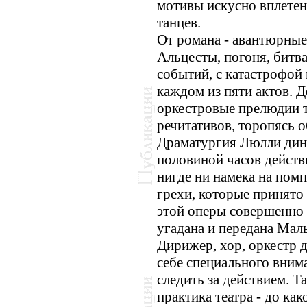
мотивы искусно вплете
танцев.
От романа - авантюрны
Альцесты, погоня, битв
событий, с катастрофо
каждом из пяти актов. Д
оркестровые прелюдии т
речитативов, торопясь о
Драматургия Люлли дин
половиной часов действи
нигде ни намека на пом
грехи, которые принято
этой оперы совершенно 
угадана и передана Мал
Дирижер, хор, оркестр д
себе специального внима
следить за действием. Т
практика театра - до ка