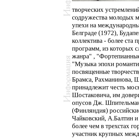
творческих устремлений
содружества молодых м
упехи на международны
Белграде (1972), Будапе
коллектива - более ста
программ, из которых с
жанра" , "Фортепианные
"Музыка эпохи романти
посвященные творчеству
Брамса, Рахманинова, Ш
принадлежит честь мос
Шостаковича, им довер
опусов Дж. Шпительман
(Финляндия) российски
Чайковский, А.Балтин и
более чем в трехстах го
участник крупных межд