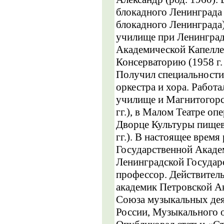
блокадного Ленинграда 
блокадного Ленинграда
училище при Ленинград
Академической Капелле 
Консерваторию (1958 г. и
Получил специальности
оркестра и хора. Работ
училище и Магнитогорск
гг.), в Малом Театре опе
Дворце Культуры пищев
гг.). В настоящее время
Государственной Академ
Ленинградской Государс
профессор. Действител
академик Петровской А
Союза музыкальных дея
России, Музыкального 