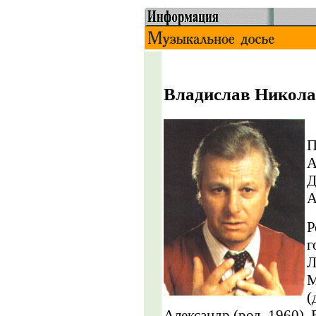
Владислав Никола
Н
П
А
Д
А
Р
г
Л
М
(
Александр (род. 1960). 