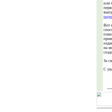
или 
перв
выпу
подп
Вот 
спос
план
прив
изда
на м
созд
За с
С ув