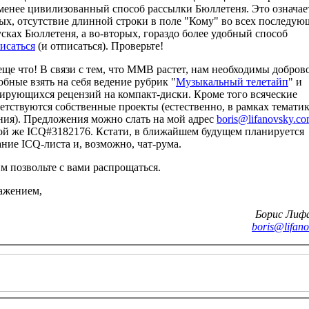
менее цивилизованный способ рассылки Бюллетеня. Это означает
ых, отсутствие длинной строки в поле "Кому" во всех последу
сках Бюллетеня, а во-вторых, гораздо более удобный способ
исаться
(и отписаться). Проверьте!
еще что! В связи с тем, что ММВ растет, нам необходимы добров
обные взять на себя ведение рубрик "
Музыкальный телетайп
" и
ирующихся рецензий на компакт-диски. Кроме того всяческие
етствуются собственные проекты (естественно, в рамках темати
ния). Предложения можно слать на мой адрес
boris@lifanovsky.c
ой же ICQ#3182176. Кстати, в ближайшем будущем планируется
ание ICQ-листа и, возможно, чат-рума.
им позвольте с вами распрощаться.
ажением,
Борис Лиф
boris@lifan