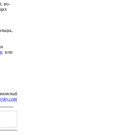
, во-
ющих
ольцы,
ки
om
или
ановский
ovsky.com