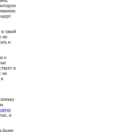
ана,
 которую
иманию.
нцерт
 в такой
е не
ать и
ьи о
ные
ствует и
с не
 в
ихоньку
Вы
новую
тах, и
а более