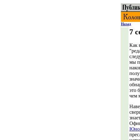
Назад
7 
Как 
"ред
след
мы п
нако
полу
знач
обна
это 
чем 
Наве
свер
знае
Офиц
Юнош
прес