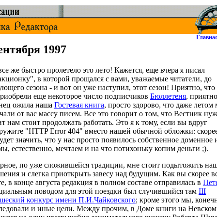
Главна
сентября 1997
все же быстро пролетело это лето! Кажется, еще вчера я писал
акционку", в которой прощался с вами, уважаемые читатели, до
ующего сезона - и вот он уже наступил, этот сезон! Приятно, что 
риобрели еще некоторое число подписчиков
Бюллетеня
, приятно
нец ожила наша
Гостевая книга
, просто здорово, что даже летом
чали от вас массу писем. Все это говорит о том, что Вестник нуж
ит нам стоит продолжать работать. Это я к тому, если вы вдруг
ружите "HTTP Error 404" вместо нашей обычной обложки: скорее
будет значить, что у нас просто появилось собственное доменное 
мы, естественно, мечтаем и на что потихоньку копим деньги ;).
рное, по уже сложившейся традиции, мне стоит подытожить на
шения и слегка приоткрыть завесу над будущим. Как вы скорее в
те, в конце августа редакция в полном составе отправилась в
Пет
иальным поводом для этой поездки был случившийся там
III
еский конкурс имени П.И.Чайковского
; кроме этого мы, конеч
ледовали и иные цели. Между прочим, в Доме книги на Невском