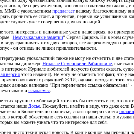
нулся на одну чрезвычайно занимательную книжку Роберта Шум
рую искал, без преувеличения, всю свою сознательную жизнь, и
рь ММВ с удовольствием
предлагает
вашему благосклонному вн
рьте, прочитать ее стоит, а прочитав, первый же услышанный ко
удете слушать уже с совершенно других позиций.
е того, интересны и написанные уже в наше время, но примерно
орме "
Немузыкальные заметки
" Сергея Дацюка. Ни в коем случа
 в виду сравнивать этих двух авторов, все же рекомендую прочит
 опус - он отнюдь не лишен привлекательности.
итературных удовольствий также не могу не отметить и две стат
чательном дирижере
Николае Семеновиче Рабиновиче
, выискан
 в питерском Журнале любителей искусств (кстати сказать, суще
вая версия
этого издания). Не могу не отметить тот факт, что у на
 прямого контакта с редакцией ЖЛИ, однако, исходя из того, что
дных данных написано "При перепечатке ссылка обязательна" -
печатываем и
ссылаемся
.
е этих крупных публикаций хотелось бы отметить и то, что пот
астается наше
Досье
. Пожалуйста, имейте в виду, что даже если 
чаете наш Бюллетень по подписке, стоит проверить и его
онлай
ию, в которой обязательно есть ссылки на наши статьи о музыкан
оторых вы можете узнать что-то интересное для себя.
конец чисто техническая новость. В конце концов мы перешли н