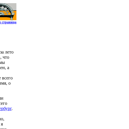
я страница
за лето
, что
 мы
ен, а
 всего
имя, о
ши
сего
ербург
.
но,
 я