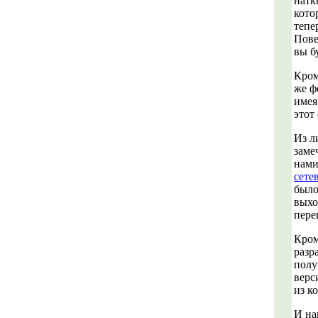
натк
кото
тепе
Пове
вы б
Кром
же ф
имея
этот
Из л
заме
нами
сете
было
выхо
пере
Кром
разр
полу
верс
из к
И на