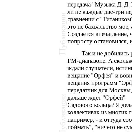
передача "Музыка Д. Д.
ли не каждые две-три н
сравнении с "Титаником
это не бахвальство мое,
Создается впечатление, 
попросту остановился, и
Так и не добились
FM
-диапазоне. А сколь
ждали слушатели, исти
вещание "Орфея" и вовн
вещания программ "Орф
передатчик для Москвы,
дальше ждет "Орфей"— 
Садового кольца? Я дел
коллективах из многих 
например, - и оттуда со
поймать", "ничего не с