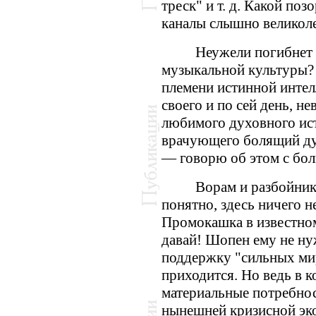
треск" и т. д. Какой поз
каналы слышно великол
Неужели погибнет 
музыкальной культуры?
племени истинной интелл
своего и по сей день, не
любимого духовного ист
врачующего болящий дух
— говорю об этом с бол
Ворам и разбойник
понятно, здесь ничего 
Промокашка в известно
давай! Шопен ему не нуж
поддержку "сильных мир
приходится. Но ведь в к
материальные потребно
нынешней кризисной эк