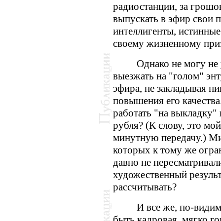
радиостанции, за грош
выпускать в эфир свои 
интеллигенты, истинные
своему жизненному при
Однако не могу не
выезжать на "голом" энт
эфира, не закладывая н
повышения его качества.
работать "на выкладку" 
рубля? (К слову, это мо
минутную передачу.) М
которых к тому же огра
давно не пересматривали
художественный результ
рассчитывать?
И все же, по-види
быть кадровая, мягко го