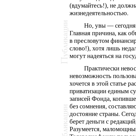
(вдумайтесь!), не долж
жизнедеятельностью.
Но, увы — сегодня
Главная причина, как о
в пресловутом финанси
слово!), хотя лишь нед
могут надеяться на госу
Практически невос
невозможность пользова
хочется в этой статье р
приватизации единым с
записей Фонда, копивше
без сомнения, составля
достояние страны. Сего
берет деньги с редакци
Разумеется, маломощный