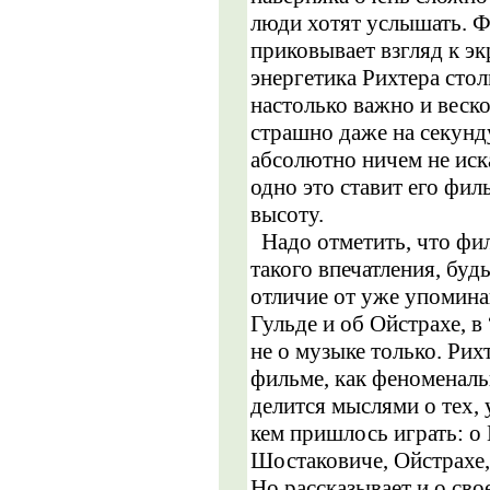
люди хотят услышать. 
приковывает взгляд к эк
энергетика Рихтера сто
настолько важно и веско
страшно даже на секунд
абсолютно ничем не иск
одно это ставит его фи
высоту.
Надо отметить, что фил
такого впечатления, буд
отличие от уже упомин
Гульде и об Ойстрахе, в
не о музыке только. Рих
фильме, как феноменаль
делится мыслями о тех, 
кем пришлось играть: о
Шостаковиче, Ойстрахе,
Но рассказывает и о св