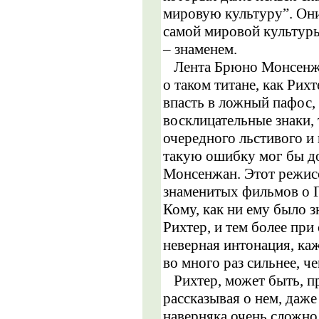
мировую культуру”. Он
самой мировой культуры
– знаменем.
Лента Брюно Монсенжан
о таком титане, как Рих
впасть в ложный пафос
восклицательные знаки,
очередного льстивого и
такую ошибку мог бы до
Монсенжан. Этот режисс
знаменитых фильмов о Г
Кому, как ни ему было з
Рихтер, и тем более при
неверная интонация, ка
во много раз сильнее, ч
Рихтер, может быть, пре
рассказывая о нем, даже
наверняка очень сложно 