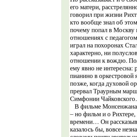
его матери, расстрелян
говорил при жизни Рихте
кто вообще знал об этом
почему попал в Москву 
отношениях с педагого
играл на похоронах Стал
характерно, ни полусло
отношении к вождю. Пол
ему явно не интересна: р
пианино в оркестровой 
позже, когда духовой о
прервал Траурным марш
Симфонии Чайковског
В фильме Монсенжана г
– но фильм и о Рихтере, 
времени… Он рассказыва
казалось бы, вовсе незна
словами почти зритель